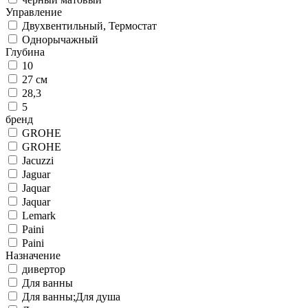
Управление
Двухвентильный, Термостат
Однорычажный
Глубина
10
27 см
28,3
5
бренд
GROHE
GROHE
Jacuzzi
Jaguar
Jaquar
Jaquar
Lemark
Paini
Paini
Назначение
дивертор
Для ванны
Для ванны;Для душа