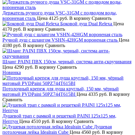
Держатель ручного душа VSC-31GM с подводом воды,
вороненая сталь
Цена
4125 руб.
В корзину
Сравнить
Боковой душ Dual Relexa
Цена
4170 руб.
В корзину
Сравнить
Ручной душ с шлангом VSHN-42HGM вороненая сталь
Цена
4180 руб.
В корзину
Сравнить
Шланг PAINI ПВХ 150см, черный, система анти-скручивания
Цена
4290 руб.
В корзину
Сравнить
Новинка
Потолочный крепеж для душа круглый, 150 мм, чёрный
матовый PVDPaini 50PZ744T615BI
Цена
4335 руб.
В корзину
Сравнить
Душевой трап с рамкой и решеткой PAINI 125х125 мм,
Нептун
Цена
4510 руб.
В корзину
Сравнить
Душевая
потолочная лейка Idealrain Cube
Цена
4560 руб.
В корзину