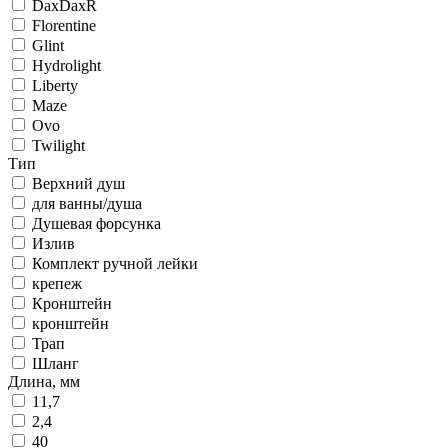
DaxDaxR
Florentine
Glint
Hydrolight
Liberty
Maze
Ovo
Twilight
Тип
Верхний душ
для ванны/душа
Душевая форсунка
Излив
Комплект ручной лейки
крепеж
Кронштейн
кронштейн
Трап
Шланг
Длина, мм
11,7
2,4
40