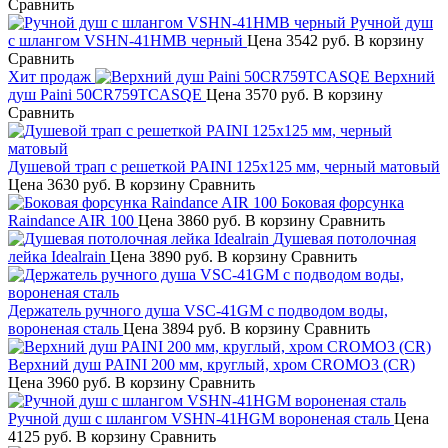
Сравнить
Ручной душ
с шлангом VSHN-41HMB черный
Цена
3542 руб.
В корзину
Сравнить
Хит продаж
Верхний
душ Paini 50CR759TCASQE
Цена
3570 руб.
В корзину
Сравнить
Душевой трап с решеткой PAINI 125х125 мм, черный матовый
Цена
3630 руб.
В корзину
Сравнить
Боковая форсунка
Raindance AIR 100
Цена
3860 руб.
В корзину
Сравнить
Душевая потолочная
лейка Idealrain
Цена
3890 руб.
В корзину
Сравнить
Держатель ручного душа VSC-41GM с подводом воды,
вороненая сталь
Цена
3894 руб.
В корзину
Сравнить
Верхний душ PAINI 200 мм, круглый, хром CROMO3 (CR)
Цена
3960 руб.
В корзину
Сравнить
Ручной душ с шлангом VSHN-41HGM вороненая сталь
Цена
4125 руб.
В корзину
Сравнить