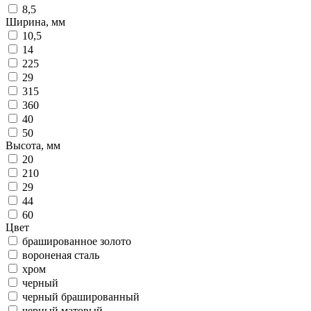
8,5
Ширина, мм
10,5
14
225
29
315
360
40
50
Высота, мм
20
210
29
44
60
Цвет
брашированное золото
вороненая сталь
хром
черный
черный брашированный
черный матовый