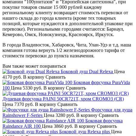
компании "100унитазов" и "Европейская сантехника", при
покупке товаров свыше 15 000 рублей каждому
региональному клиенту возвращает стоимость перевозки от
нашего склада до города клиента (кроме тех товарных
позиций, которые нуждаются в дополнительной упаковке при
перевозке). Региональными городами считаются: Барнаул,
Кемерово, Омск, Новокузнецк, Красноярск, Иркутск.
В города Владивосток, Хабаровск, Чита, Улан-Удэ и т.д. наша
компания готова вернуть 1/2 железнодорожного тарифа от
стоимости перевозки до пункта назначения.
Вам также может понравиться
Боковой душ Dual Relexa
Цена
4170 руб.
В корзину
Сравнить
Боковая форсунка PuraVida
100
Цена
5330 руб.
В корзину
Сравнить
Душевая форсунка PAINI 50CR721T, хром CROMO3 (CR)
Цена
7370 руб.
В корзину
Сравнить
Форсунки для душа
Rainshower F-Series
Цена
3280 руб.
В корзину
Сравнить
Боковая форсунка
Raindance AIR 100
Цена
3860 руб.
В корзину
Сравнить
Боковой душ Relexa plus
Цена