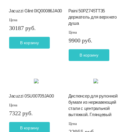
Jacuzzi Glint 0IQ00086JA00
Paini 50PZ745TT35
держатель для верхнего
Цена
душа
30187 руб.
Цена
9900 руб.
В корзину
В корзину
Jacuzzi 0SU00709JA00
Диспенсер для рулонной
бумаги из нержавеющей
Цена
стали с центральной
7322 руб.
вытяжкой. Глянцевый
Цена
В корзину
22955 руб.