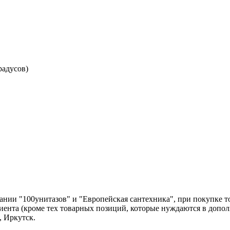
радусов)
нии "100унитазов" и "Европейская сантехника", при покупке т
лиента (кроме тех товарных позиций, которые нуждаются в допо
, Иркутск.