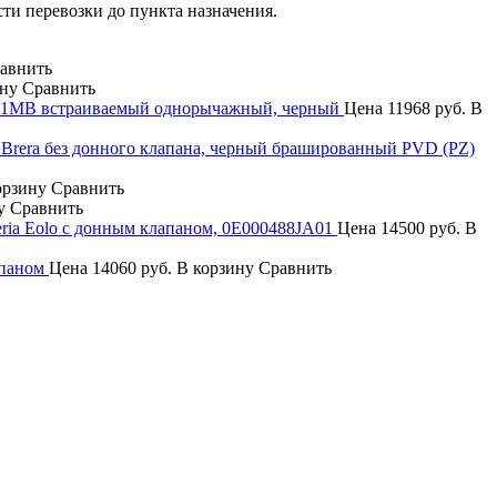
сти перевозки до пункта назначения.
авнить
ину
Сравнить
N1MB встраиваемый однорычажный, черный
Цена
11968 руб.
В
 Brera без донного клапана, черный брашированный PVD (PZ)
орзину
Сравнить
у
Сравнить
teria Eolo с донным клапаном, 0E000488JA01
Цена
14500 руб.
В
апаном
Цена
14060 руб.
В корзину
Сравнить