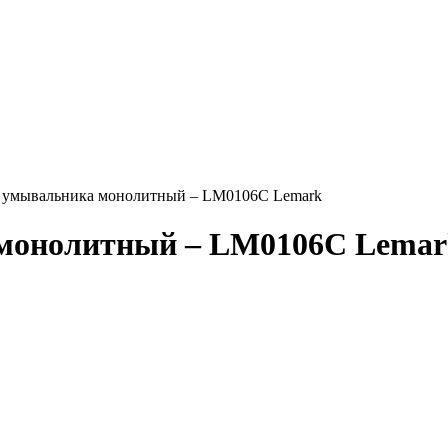
я умывальника монолитный – LM0106C Lemark
 монолитный – LM0106C Lemar