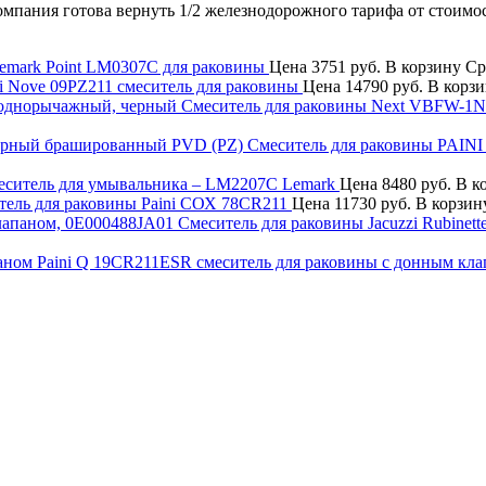
компания готова вернуть 1/2 железнодорожного тарифа от стоимо
emark Point LM0307C для раковины
Цена
3751 руб.
В корзину
Ср
ni Nove 09PZ211 смеситель для раковины
Цена
14790 руб.
В корз
Смеситель для раковины Next VBFW-1
Смеситель для раковины PAINI
еситель для умывальника – LM2207C Lemark
Цена
8480 руб.
В к
тель для раковины Paini СОХ 78CR211
Цена
11730 руб.
В корзин
Смеситель для раковины Jacuzzi Rubinet
Paini Q 19CR211ESR смеситель для раковины с донным кл