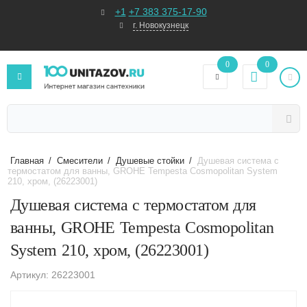
+1
+7 383 375-17-90
г. Новокузнецк
0
0
Главная
/
Смесители
/
Душевые стойки
/
Душевая система с
термостатом для ванны, GROHE Tempesta Cosmopolitan System
210, хром, (26223001)
Душевая система с термостатом для
ванны, GROHE Tempesta Cosmopolitan
System 210, хром, (26223001)
Артикул: 26223001