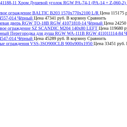
Душевой уголок RGW PA-74-1 (PA-14 + Z-060-2
вое ограждение BALTIC B203 1570x770x2100 L/R
Цена
115175 
4557-014 Чёрный
Цена
47341 руб.
В корзину
Сравнить
евая дверь RGW TO-18B RGW 41071810-14 Чёрный
Цена
24250
вое ограждение SZ SCANDIC M204 140x80 LEFT
Цена
119680 р
Перегородка для душа RGW WA-111B RGW 411011114-84 
4547-014 Чёрный
Цена
45289 руб.
В корзину
Сравнить
ые ограждения VSS-3SO900CLB 900x900x1950
Цена
33451 руб.