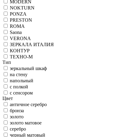
MODERN
NOKTURN
PONZA
PRESTON
ROMA
Saona
VERONA
ЗЕРКАЛА ИТАЛИЯ
КОНТУР
ТЕХНО-М
Тип
зеркальный шкаф
на стену
напольный
с полкой
с сенсором
Цвет
античное серебро
бронза
золото
золото матовое
серебро
черный матовый